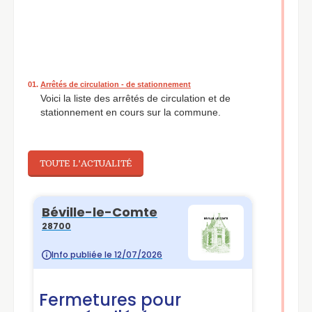
01.
Arrêtés de circulation - de stationnement
Voici la liste des arrêtés de circulation et de
stationnement en cours sur la commune.
02.
SIVOS Auneau - Inscription 2026 / 2027
Dossier d'inscription au SIVOS d'Auneau, pour l'année
2026/2027.
TOUTE L'ACTUALITÉ
03.
Cartes d'identité Passeports et Cartes Grises
La Mairie de Béville-le-Comte ne fait pas les
documents d'identité. Cependant vous pouvez
demander le renouvellement de votre carte d'identité
ou de votre passeport uniquement dans certaines
communes du département. Pour savoir lesquelles,
rendez-vous ici. Concernant les cartes grises, la
démarche est expliquée ici aussi.
04.
Inscription Cantine