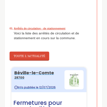
01.
Arrêtés de circulation - de stationnement
Voici la liste des arrêtés de circulation et de
stationnement en cours sur la commune.
02.
SIVOS Auneau - Inscription 2026 / 2027
Dossier d'inscription au SIVOS d'Auneau, pour l'année
2026/2027.
TOUTE L'ACTUALITÉ
03.
Cartes d'identité Passeports et Cartes Grises
La Mairie de Béville-le-Comte ne fait pas les
documents d'identité. Cependant vous pouvez
demander le renouvellement de votre carte d'identité
ou de votre passeport uniquement dans certaines
communes du département. Pour savoir lesquelles,
rendez-vous ici. Concernant les cartes grises, la
démarche est expliquée ici aussi.
04.
Inscription Cantine
Dossier pour l’inscription à la cantine pour l'année