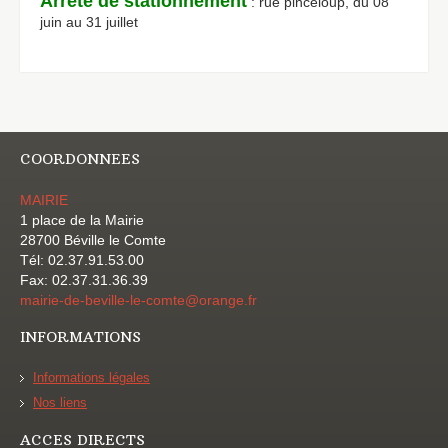
Arrêté de stationnement
: rue pinceloup, du 08
juin au 31 juillet
COORDONNEES
MAIRIE
1 place de la Mairie
28700 Béville le Comte
Tél: 02.37.91.53.00
Fax: 02.37.31.36.39
mairie-de-beville-le-comte@orange.fr
INFORMATIONS
Informations légales
Nos liens
ACCES DIRECTS