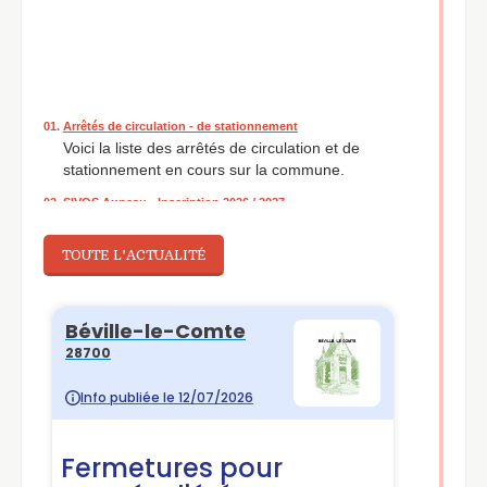
01.
Arrêtés de circulation - de stationnement
Voici la liste des arrêtés de circulation et de
stationnement en cours sur la commune.
02.
SIVOS Auneau - Inscription 2026 / 2027
Dossier d'inscription au SIVOS d'Auneau, pour l'année
2026/2027.
TOUTE L'ACTUALITÉ
03.
Cartes d'identité Passeports et Cartes Grises
La Mairie de Béville-le-Comte ne fait pas les
documents d'identité. Cependant vous pouvez
demander le renouvellement de votre carte d'identité
ou de votre passeport uniquement dans certaines
communes du département. Pour savoir lesquelles,
rendez-vous ici. Concernant les cartes grises, la
démarche est expliquée ici aussi.
04.
Inscription Cantine
Dossier pour l’inscription à la cantine pour l'année