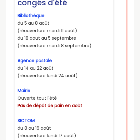
scolaire 2026/2027.
05.
Don du Sang
Le prochain don du sang aura lieu à Auneau le
vendredi 07 août 2026, au Foyer Culturel de 15h à
19h. Venez nombreux.